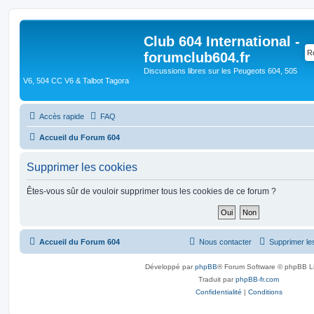
Club 604 International -
forumclub604.fr
Discussions libres sur les Peugeots 604, 505
V6, 504 CC V6 & Talbot Tagora
Accès rapide
FAQ
Accueil du Forum 604
Supprimer les cookies
Êtes-vous sûr de vouloir supprimer tous les cookies de ce forum ?
Accueil du Forum 604
Nous contacter
Supprimer le
Développé par
phpBB
® Forum Software © phpBB L
Traduit par
phpBB-fr.com
Confidentialité
|
Conditions