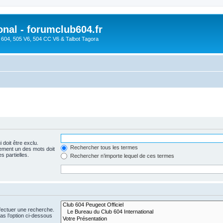
onal - forumclub604.fr
s 604, 505 V6, 504 CC V6 & Talbot Tagora
 doit être exclu.
Rechercher tous les termes
ement un des mots doit
s partielles.
Rechercher n’importe lequel de ces termes
fectuer une recherche.
s l’option ci-dessous