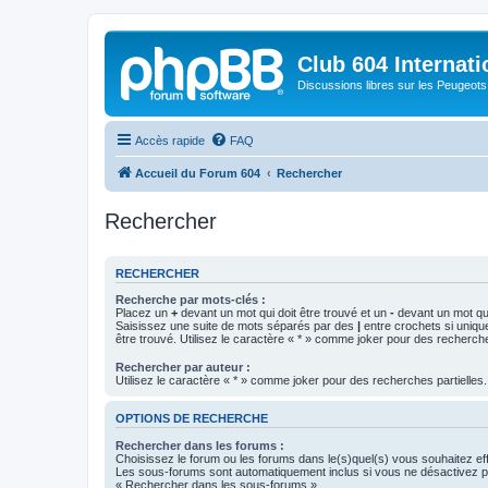
Club 604 Internati
Discussions libres sur les Peugeot
Accès rapide
FAQ
Accueil du Forum 604
Rechercher
Rechercher
RECHERCHER
Recherche par mots-clés :
Placez un
+
devant un mot qui doit être trouvé et un
-
devant un mot qui
Saisissez une suite de mots séparés par des
|
entre crochets si uniqu
être trouvé. Utilisez le caractère « * » comme joker pour des recherche
Rechercher par auteur :
Utilisez le caractère « * » comme joker pour des recherches partielles.
OPTIONS DE RECHERCHE
Rechercher dans les forums :
Choisissez le forum ou les forums dans le(s)quel(s) vous souhaitez ef
Les sous-forums sont automatiquement inclus si vous ne désactivez pa
« Rechercher dans les sous-forums ».