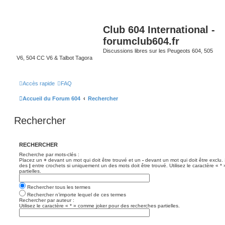
Club 604 International -
forumclub604.fr
Discussions libres sur les Peugeots 604, 505
V6, 504 CC V6 & Talbot Tagora
Accès rapide
FAQ
Accueil du Forum 604
Rechercher
Rechercher
RECHERCHER
Recherche par mots-clés :
Placez un
+
devant un mot qui doit être trouvé et un
-
devant un mot qui doit être exclu.
des
|
entre crochets si uniquement un des mots doit être trouvé. Utilisez le caractère « 
partielles.
Rechercher tous les termes
Rechercher n’importe lequel de ces termes
Rechercher par auteur :
Utilisez le caractère « * » comme joker pour des recherches partielles.