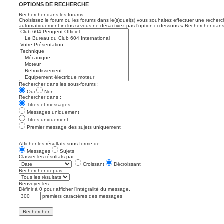
OPTIONS DE RECHERCHE
Rechercher dans les forums :
Choisissez le forum ou les forums dans le(s)quel(s) vous souhaitez effectuer une recher
automatiquement inclus si vous ne désactivez pas l’option ci-dessous « Rechercher dans
Rechercher dans les sous-forums :
Oui
Non
Rechercher dans :
Titres et messages
Messages uniquement
Titres uniquement
Premier message des sujets uniquement
Afficher les résultats sous forme de :
Messages
Sujets
Classer les résultats par :
Croissant
Décroissant
Rechercher depuis :
Renvoyer les :
Définir à 0 pour afficher l’intégralité du message.
premiers caractères des messages