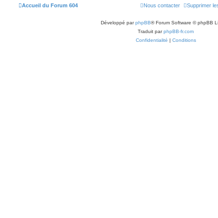
Accueil du Forum 604
Nous contacter
Supprimer le
Développé par
phpBB
® Forum Software © phpBB L
Traduit par
phpBB-fr.com
Confidentialité
|
Conditions