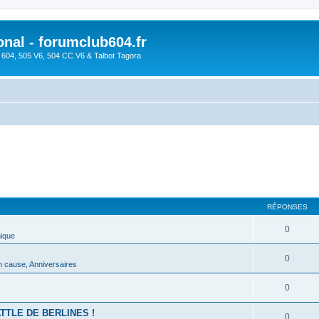
onal - forumclub604.fr
s 604, 505 V6, 504 CC V6 & Talbot Tagora
RÉPONSES
0
ique
0
on cause, Anniversaires
0
ATTLE DE BERLINES !
0