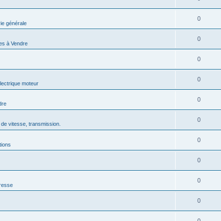
0
ie générale
0
res à Vendre
0
0
lectrique moteur
0
dre
0
de vitesse, transmission.
0
tions
0
0
resse
0