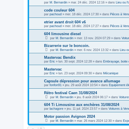
par
M. Bernardin
»
mar. 24 déc. 2024 12:16
» dans
Lieu ou l
code couleur 604
par
pachoud
»
mer. 18 déc. 2024 17:30
» dans
Pièces à Ven
etrier avant droit 604 v6
par
pachoud
»
mer. 18 déc. 2024 17:27
» dans
Pièces à Ven
604 limousine diesel
par
M. Bernardin
»
mer. 13 nov. 2024 07:29
» dans
Voitu
Bizarrerie sur le boncoin.
par
M. Bernardin
»
mer. 6 nov. 2024 13:32
» dans
Lieu o
Mastervac Bendix
par
Eric
»
lun. 30 sept. 2024 12:28
» dans
Embrayage, boite d
Mastervac
par
Eric
»
lun. 23 sept. 2024 09:30
» dans
Mécanique
Capsule dépression pour avance allumage
par
fonfon91
»
jeu. 29 août 2024 10:54
» dans
Equipement él
Rétro festival Caen 31/08/2024
par
M. Bernardin
»
jeu. 8 août 2024 06:17
» dans
Voiture
604 Ti Limousine aux enchères 31/08/2024
par
lachagore
»
jeu. 11 juil. 2024 23:57
» dans
Voitures à Ven
Motor passion Avignon 2024
par
M. Bernardin
»
mar. 26 mars 2024 12:30
» dans
Expo