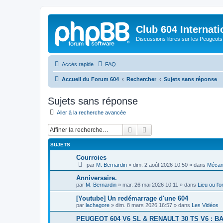
Club 604 Internati
Discussions libres sur les Peugeot
Accès rapide
FAQ
Accueil du Forum 604
Rechercher
Sujets sans réponse
Sujets sans réponse
Aller à la recherche avancée
Rechercher
Recherche avancée
SUJETS
Courroies
par
M. Bernardin
»
dim. 2 août 2026 10:50
» dans
Mécan
Anniversaire.
par
M. Bernardin
»
mar. 26 mai 2026 10:11
» dans
Lieu ou l'
[Youtube] Un redémarrage d'une 604
par
lachagore
»
dim. 8 mars 2026 16:57
» dans
Les Vidéos
PEUGEOT 604 V6 SL & RENAULT 30 TS V6 : B