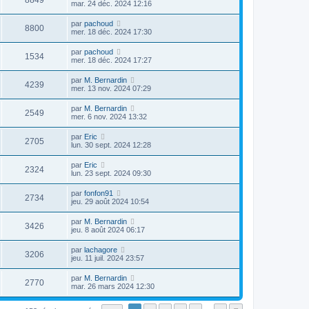
8849
mar. 24 déc. 2024 12:16
par
pachoud
8800
mer. 18 déc. 2024 17:30
par
pachoud
1534
mer. 18 déc. 2024 17:27
par
M. Bernardin
4239
mer. 13 nov. 2024 07:29
par
M. Bernardin
2549
mer. 6 nov. 2024 13:32
par
Eric
2705
lun. 30 sept. 2024 12:28
par
Eric
2324
lun. 23 sept. 2024 09:30
par
fonfon91
2734
jeu. 29 août 2024 10:54
par
M. Bernardin
3426
jeu. 8 août 2024 06:17
par
lachagore
3206
jeu. 11 juil. 2024 23:57
par
M. Bernardin
2770
mar. 26 mars 2024 12:30