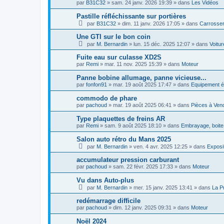
par
B31C32
»
sam. 24 janv. 2026 19:39
» dans
Les Vidéos
Pastille réfléchissante sur portières
par
B31C32
»
dim. 11 janv. 2026 17:05
» dans
Carrosser
Une GTI sur le bon coin
par
M. Bernardin
»
lun. 15 déc. 2025 12:07
» dans
Voitu
Fuite eau sur culasse XD2S
par
Remi
»
mar. 11 nov. 2025 15:39
» dans
Moteur
Panne bobine allumage, panne vicieuse...
par
fonfon91
»
mar. 19 août 2025 17:47
» dans
Equipement é
commodo de phare
par
pachoud
»
mar. 19 août 2025 06:41
» dans
Pièces à Ven
Type plaquettes de freins AR
par
Remi
»
sam. 9 août 2025 18:10
» dans
Embrayage, boite 
Salon auto rétro du Mans 2025
par
M. Bernardin
»
ven. 4 avr. 2025 12:25
» dans
Exposi
accumulateur pression carburant
par
pachoud
»
sam. 22 févr. 2025 17:33
» dans
Moteur
Vu dans Auto-plus
par
M. Bernardin
»
mer. 15 janv. 2025 13:41
» dans
La P
redémarrage difficile
par
pachoud
»
dim. 12 janv. 2025 09:31
» dans
Moteur
Noël 2024