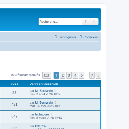
Rechercher
Recherche avancé
S’enregistrer
Connexion
Page
1
sur
7
1
2
3
4
5
7
Suivante
153 résultats trouvés
…
VUES
DERNIER MESSAGE
par
M. Bernardin
58
dim. 2 août 2026 10:50
par
M. Bernardin
421
mar. 26 mai 2026 10:11
par
lachagore
642
dim. 8 mars 2026 16:57
par
B31C32
365