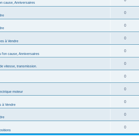
0
'on cause, Anniversaires
0
dre
0
dre
0
res à Vendre
0
u l'on cause, Anniversaires
0
e vitesse, transmission.
0
0
ectrique moteur
0
s à Vendre
0
dre
0
sitions