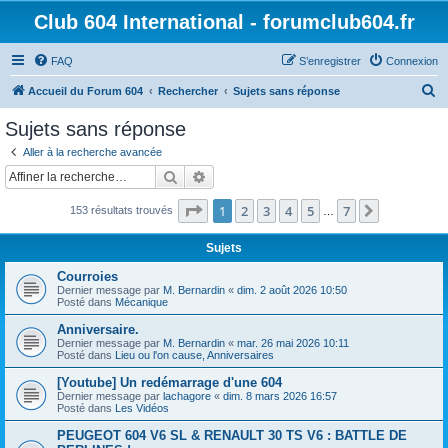
Club 604 International - forumclub604.fr
FAQ
S’enregistrer
Connexion
R
Accueil du Forum 604
Rechercher
Sujets sans réponse
e
Sujets sans réponse
c
Aller à la recherche avancée
h
Rechercher
Recherche avancée
e
Page
1
sur
7
1
2
3
4
5
7
Suivante
153 résultats trouvés
r
…
c
Sujets
h
Courroies
e
Dernier message par
M. Bernardin
«
dim. 2 août 2026 10:50
Posté dans
Mécanique
r
Anniversaire.
Dernier message par
M. Bernardin
«
mar. 26 mai 2026 10:11
Posté dans
Lieu ou l'on cause, Anniversaires
[Youtube] Un redémarrage d'une 604
Dernier message par
lachagore
«
dim. 8 mars 2026 16:57
Posté dans
Les Vidéos
PEUGEOT 604 V6 SL & RENAULT 30 TS V6 : BATTLE DE