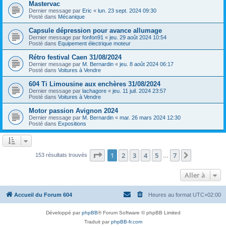
Mastervac
Dernier message par
Eric
«
lun. 23 sept. 2024 09:30
Posté dans
Mécanique
Capsule dépression pour avance allumage
Dernier message par
fonfon91
«
jeu. 29 août 2024 10:54
Posté dans
Equipement électrique moteur
Rétro festival Caen 31/08/2024
Dernier message par
M. Bernardin
«
jeu. 8 août 2024 06:17
Posté dans
Voitures à Vendre
604 Ti Limousine aux enchères 31/08/2024
Dernier message par
lachagore
«
jeu. 11 juil. 2024 23:57
Posté dans
Voitures à Vendre
Motor passion Avignon 2024
Dernier message par
M. Bernardin
«
mar. 26 mars 2024 12:30
Posté dans
Expositions
Page
1
sur
7
1
2
3
4
5
7
Suivante
153 résultats trouvés
…
Aller à
Accueil du Forum 604
Heures au format
UTC+02:00
Développé par
phpBB
® Forum Software © phpBB Limited
Traduit par
phpBB-fr.com