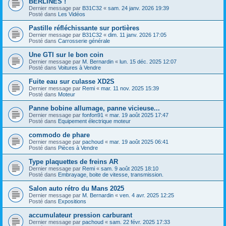
BERLINES !
Dernier message par
B31C32
«
sam. 24 janv. 2026 19:39
Posté dans
Les Vidéos
Pastille réfléchissante sur portières
Dernier message par
B31C32
«
dim. 11 janv. 2026 17:05
Posté dans
Carrosserie générale
Une GTI sur le bon coin
Dernier message par
M. Bernardin
«
lun. 15 déc. 2025 12:07
Posté dans
Voitures à Vendre
Fuite eau sur culasse XD2S
Dernier message par
Remi
«
mar. 11 nov. 2025 15:39
Posté dans
Moteur
Panne bobine allumage, panne vicieuse...
Dernier message par
fonfon91
«
mar. 19 août 2025 17:47
Posté dans
Equipement électrique moteur
commodo de phare
Dernier message par
pachoud
«
mar. 19 août 2025 06:41
Posté dans
Pièces à Vendre
Type plaquettes de freins AR
Dernier message par
Remi
«
sam. 9 août 2025 18:10
Posté dans
Embrayage, boite de vitesse, transmission.
Salon auto rétro du Mans 2025
Dernier message par
M. Bernardin
«
ven. 4 avr. 2025 12:25
Posté dans
Expositions
accumulateur pression carburant
Dernier message par
pachoud
«
sam. 22 févr. 2025 17:33