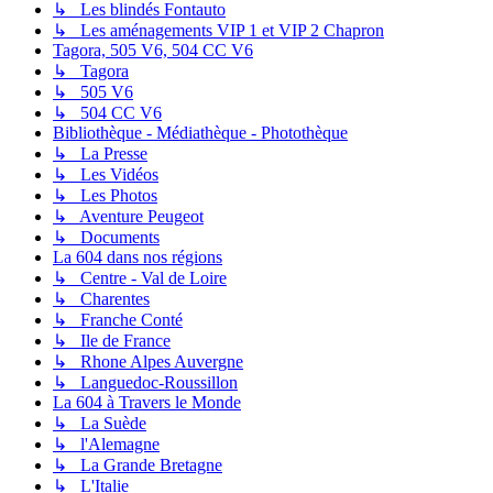
↳ Les blindés Fontauto
↳ Les aménagements VIP 1 et VIP 2 Chapron
Tagora, 505 V6, 504 CC V6
↳ Tagora
↳ 505 V6
↳ 504 CC V6
Bibliothèque - Médiathèque - Photothèque
↳ La Presse
↳ Les Vidéos
↳ Les Photos
↳ Aventure Peugeot
↳ Documents
La 604 dans nos régions
↳ Centre - Val de Loire
↳ Charentes
↳ Franche Conté
↳ Ile de France
↳ Rhone Alpes Auvergne
↳ Languedoc-Roussillon
La 604 à Travers le Monde
↳ La Suède
↳ l'Alemagne
↳ La Grande Bretagne
↳ L'Italie