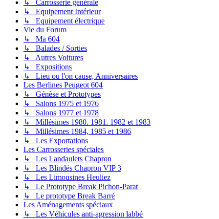
↳ Carrosserie générale
↳ Equipement Intérieur
↳ Equipement électrique
Vie du Forum
↳ Ma 604
↳ Balades / Sorties
↳ Autres Voitures
↳ Expositions
↳ Lieu ou l'on cause, Anniversaires
Les Berlines Peugeot 604
↳ Génèse et Prototypes
↳ Salons 1975 et 1976
↳ Salons 1977 et 1978
↳ Millésimes 1980. 1981. 1982 et 1983
↳ Millésimes 1984, 1985 et 1986
↳ Les Exportations
Les Carrosseries spéciales
↳ Les Landaulets Chapron
↳ Les Blindés Chapron VIP 3
↳ Les Limousines Heuliez
↳ Le Prototype Break Pichon-Parat
↳ Le prototype Break Barré
Les Aménagements spéciaux
↳ Les Véhicules anti-agression labbé