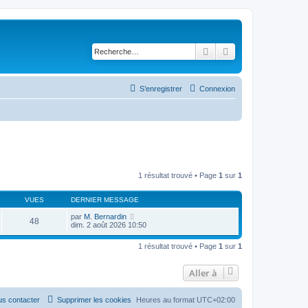
Rechercher
Recherche avancé
S’enregistrer
Connexion
1 résultat trouvé • Page
1
sur
1
VUES
DERNIER MESSAGE
par
M. Bernardin
48
dim. 2 août 2026 10:50
1 résultat trouvé • Page
1
sur
1
Aller à
s contacter
Supprimer les cookies
Heures au format
UTC+02:00