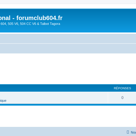
onal - forumclub604.fr
s 604, 505 V6, 504 CC V6 & Talbot Tagora
RÉPONSES
0
ique
Nou