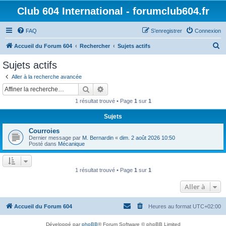
Club 604 International - forumclub604.fr
FAQ
S’enregistrer
Connexion
R
Accueil du Forum 604
Rechercher
Sujets actifs
e
Sujets actifs
c
Aller à la recherche avancée
h
Rechercher
Recherche avancée
e
1 résultat trouvé • Page
1
sur
1
r
Sujets
c
Courroies
h
Dernier message par
M. Bernardin
«
dim. 2 août 2026 10:50
e
Posté dans
Mécanique
r
1 résultat trouvé • Page
1
sur
1
Aller à
Accueil du Forum 604
Heures au format
UTC+02:00
Développé par
phpBB
® Forum Software © phpBB Limited