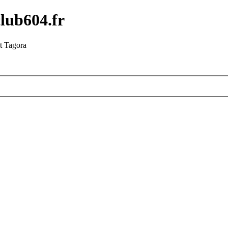
lub604.fr
t Tagora