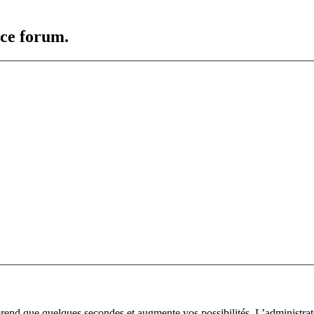
 ce forum.
prend que quelques secondes et augmente vos possibilités. L’administra