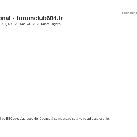
onal - forumclub604.fr
s 604, 505 V6, 504 CC V6 & Talbot Tagora
 de BBCode. L’adresse de réponse à ce message sera votre adresse courriel.