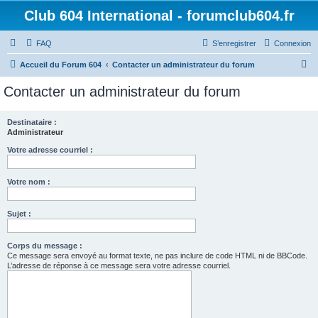
Club 604 International - forumclub604.fr
FAQ
S’enregistrer
Connexion
R
Accueil du Forum 604
Contacter un administrateur du forum
e
Contacter un administrateur du forum
c
h
Destinataire :
Administrateur
e
r
Votre adresse courriel :
c
Votre nom :
h
e
Sujet :
r
Corps du message :
Ce message sera envoyé au format texte, ne pas inclure de code HTML ni de BBCode.
L’adresse de réponse à ce message sera votre adresse courriel.