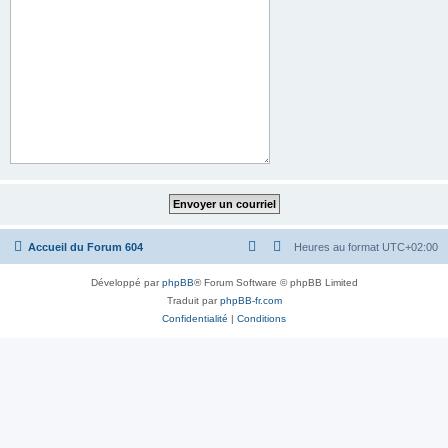
Accueil du Forum 604
Heures au format
UTC+02:00
Développé par
phpBB
® Forum Software © phpBB Limited
Traduit par
phpBB-fr.com
Confidentialité
|
Conditions