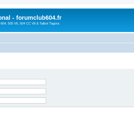
onal - forumclub604.fr
s 604, 505 V6, 504 CC V6 & Talbot Tagora