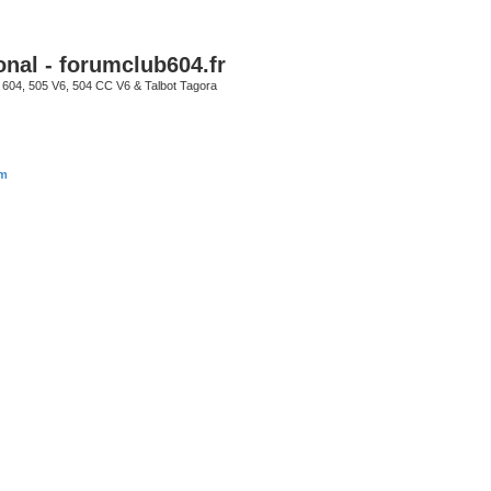
onal - forumclub604.fr
s 604, 505 V6, 504 CC V6 & Talbot Tagora
um