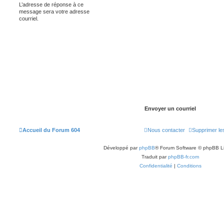
L’adresse de réponse à ce
message sera votre adresse
courriel.
Accueil du Forum 604
Nous contacter
Supprimer le
Développé par
phpBB
® Forum Software © phpBB L
Traduit par
phpBB-fr.com
Confidentialité
|
Conditions