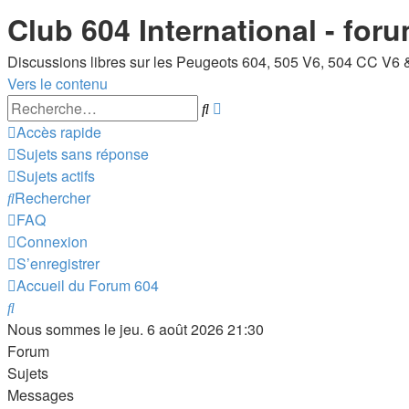
Club 604 International - for
Discussions libres sur les Peugeots 604, 505 V6, 504 CC V6 
Vers le contenu
Recherche
Rechercher
avancée
Accès rapide
Sujets sans réponse
Sujets actifs
Rechercher
FAQ
Connexion
S’enregistrer
Accueil du Forum 604
Rechercher
Nous sommes le jeu. 6 août 2026 21:30
Forum
Sujets
Messages