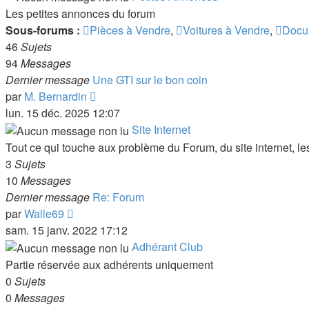
message
Les petites annonces du forum
Sous-forums :
Pièces à Vendre
,
Voitures à Vendre
,
Docu
46
Sujets
94
Messages
Dernier message
Une GTI sur le bon coin
Voir
par
M. Bernardin
le
lun. 15 déc. 2025 12:07
dernier
Site Internet
message
Tout ce qui touche aux problème du Forum, du site internet, les
3
Sujets
10
Messages
Dernier message
Re: Forum
Voir
par
Walle69
le
sam. 15 janv. 2022 17:12
dernier
Adhérant Club
message
Partie réservée aux adhérents uniquement
0
Sujets
0
Messages