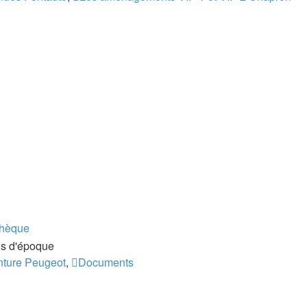
thèque
os d'époque
ture Peugeot
,
Documents