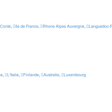
 Conté
,
Ile de France
,
Rhone Alpes Auvergne
,
Languedoc-R
ne
,
L'Italie
,
Finlande
,
Australie
,
Luxembourg