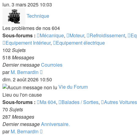
le
lun. 3 mars 2025 10:03
dernier
Technique
message
Les problèmes de nos 604
Sous-forums :
Mécanique
,
Moteur
,
Refroidissement
,
Eq
Equipement Intérieur
,
Equipement électrique
102
Sujets
518
Messages
Dernier message
Courroies
Voir
par
M. Bernardin
le
dim. 2 août 2026 10:50
dernier
Vie du Forum
message
Lieu ou l'on cause
Sous-forums :
Ma 604
,
Balades / Sorties
,
Autres Voitures
70
Sujets
287
Messages
Dernier message
Anniversaire.
Voir
par
M. Bernardin