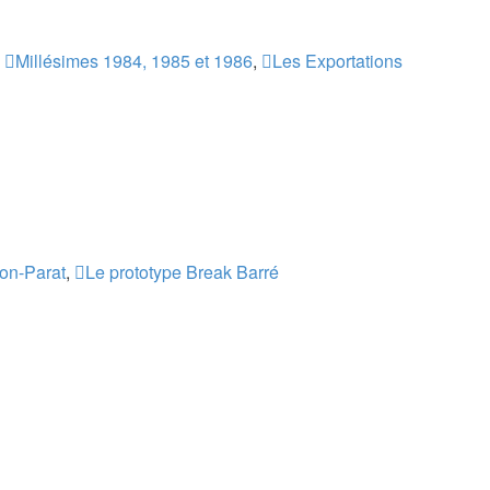
,
Millésimes 1984, 1985 et 1986
,
Les Exportations
on-Parat
,
Le prototype Break Barré