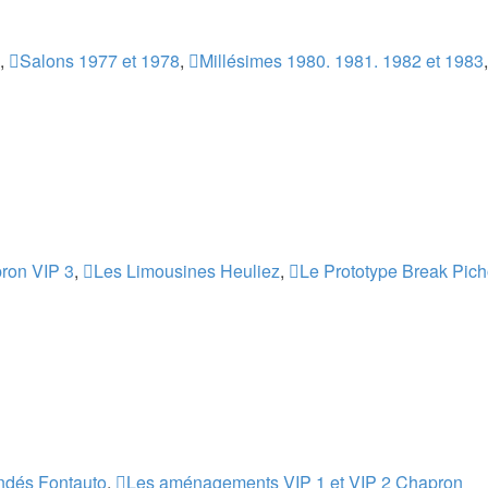
,
Salons 1977 et 1978
,
Millésimes 1980. 1981. 1982 et 1983
ron VIP 3
,
Les Limousines Heuliez
,
Le Prototype Break Pich
indés Fontauto
,
Les aménagements VIP 1 et VIP 2 Chapron