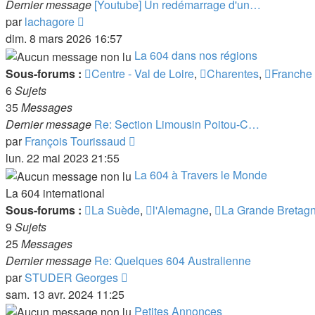
Dernier message
[Youtube] Un redémarrage d'un…
Voir
par
lachagore
le
dim. 8 mars 2026 16:57
dernier
La 604 dans nos régions
message
Sous-forums :
Centre - Val de Loire
,
Charentes
,
Franche
6
Sujets
35
Messages
Dernier message
Re: Section Limousin Poitou-C…
Voir
par
François Tourissaud
le
lun. 22 mai 2023 21:55
dernier
La 604 à Travers le Monde
message
La 604 international
Sous-forums :
La Suède
,
l'Alemagne
,
La Grande Bretag
9
Sujets
25
Messages
Dernier message
Re: Quelques 604 Australienne
Voir
par
STUDER Georges
le
sam. 13 avr. 2024 11:25
dernier
Petites Annonces