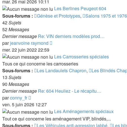
le
mar. 26 mai 2026 10:11
dernier
Les Berlines Peugeot 604
message
Sous-forums :
Génèse et Prototypes
,
Salons 1975 et 1976
42
Sujets
52
Messages
Dernier message
Re: VIN derniers modèles prod…
Voir
par
jeanvoine raymond
le
mer. 22 juin 2022 22:59
dernier
Les Carrosseries spéciales
message
Tous ce qui concerne les carrosseries
Sous-forums :
Les Landaulets Chapron
,
Les Blindés Chap
13
Sujets
90
Messages
Dernier message
Re: 604 Heuliez - Le récapitu…
Voir
par
conny_fr
le
ven. 5 juin 2026 12:27
dernier
Les Aménagements spéciaux
message
Tout ce qui concerne les aménagement VIP, blindés,...
Sous-forums :
Les Véhicules anti-agression labbé
,
Les bl