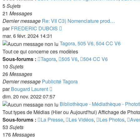
5
Sujets
21
Messages
Dernier message
Re: VII C3) Nomenclature prod…
Voir
par
FREDERIC DUBOIS
le
mar. 6 févr. 2024 14:31
dernier
Tagora, 505 V6, 504 CC V6
message
Tout ce qui concerne ces modèles
Sous-forums :
Tagora
,
505 V6
,
504 CC V6
10
Sujets
26
Messages
Dernier message
Publicité Tagora
Voir
par
Bougard Laurent
le
dim. 20 nov. 2022 07:57
dernier
Bibliothèque - Médiathèque - Photo
message
Tout types de Médias (Hier ou Aujourd'hui) Affichage de Phot
Sous-forums :
La Presse
,
Les Vidéos
,
Les Photos
,
Aven
53
Sujets
176
Messages