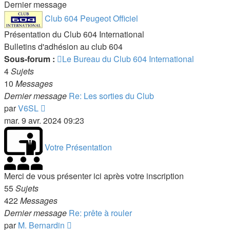
Dernier message
Club 604 Peugeot Officiel
Présentation du Club 604 International
Bulletins d'adhésion au club 604
Sous-forum :
Le Bureau du Club 604 International
4
Sujets
10
Messages
Dernier message
Re: Les sorties du Club
Voir
par
V6SL
le
mar. 9 avr. 2024 09:23
dernier
message
Votre Présentation
Merci de vous présenter ici après votre inscription
55
Sujets
422
Messages
Dernier message
Re: prête à rouler
Voir
par
M. Bernardin