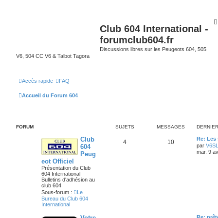
Club 604 International -
forumclub604.fr
Discussions libres sur les Peugeots 604, 505
V6, 504 CC V6 & Talbot Tagora
Accès rapide
FAQ
Accueil du Forum 604
FORUM
SUJETS
MESSAGES
DERNIE
Club
Re: Les 
4
10
par
V6S
604
mar. 9 a
Peug
eot Officiel
Présentation du Club
604 International
Bulletins d'adhésion au
club 604
Sous-forum :
Le
Bureau du Club 604
International
Votre
Re: prêt