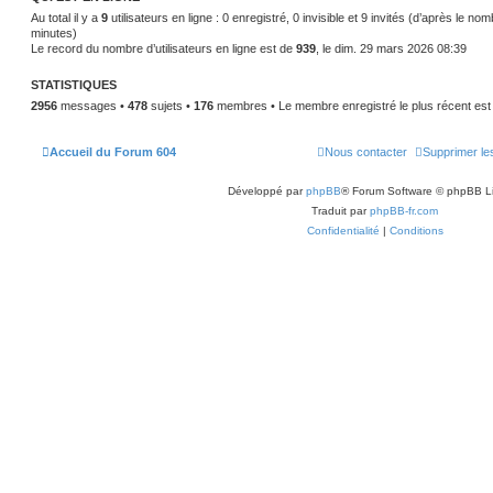
Au total il y a
9
utilisateurs en ligne : 0 enregistré, 0 invisible et 9 invités (d’après le no
minutes)
Le record du nombre d’utilisateurs en ligne est de
939
, le dim. 29 mars 2026 08:39
STATISTIQUES
2956
messages •
478
sujets •
176
membres • Le membre enregistré le plus récent es
Accueil du Forum 604
Nous contacter
Supprimer le
Développé par
phpBB
® Forum Software © phpBB L
Traduit par
phpBB-fr.com
Confidentialité
|
Conditions