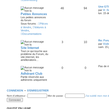
Luxembourg
Une GTI 
46
94
par
M. B
lun. 15 
Petites Annonces
Les petites annonces
du forum
Sous-forums :
Pièces
à Vendre
,
Voitures à
Vendre
,
Documentations
Re: For
3
10
par
Wall
sam. 15 
Site Internet
Tout ce qui touche aux
problème du Forum, du
site internet, les
améliorations...
Pas de 
0
0
Adhérant Club
Partie réservée aux
adhérents uniquement
CONNEXION
•
S’ENREGISTRER
Nom d’utilisateur :
Mot de passe :
J’ai oublié mon mot 
QUI EST EN LIGNE