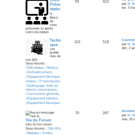
55
422
par
M. B
Prése
lun. 3 m
ntatio
n
Merci
de
vous
présenter ici après
votre inscription
Techn
Courroi
102
518
par
M. B
ique
dim. 2 a
Les
problè
mes de
nos 604
Sous-forums :
Mécanique
,
Moteur
,
Refroidissement
,
Equipement électrique
moteur
,
Transmission
,
Embrayage, boite de
vitesse, transmission.
,
Carrosserie générale
,
Equipement Intérieur
,
Equipement électrique
Annivers
70
287
par
M. B
mar. 26 
Vie du Forum
Lieu ou l'on cause
Sous-forums :
Ma 604
,
Balades / Sorties
,