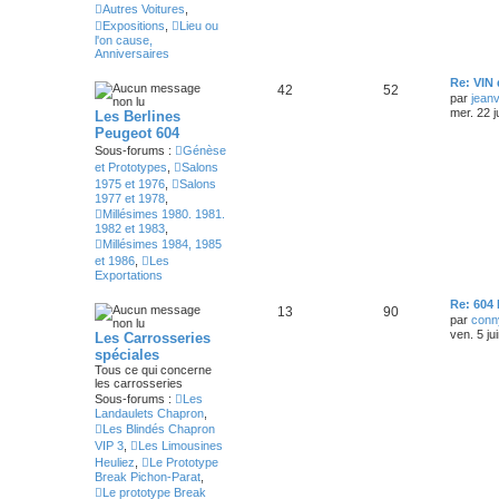
Autres Voitures
,
Expositions
,
Lieu ou
l'on cause,
Anniversaires
Re: VIN
42
52
par
jean
mer. 22 j
Les Berlines
Peugeot 604
Sous-forums :
Génèse
et Prototypes
,
Salons
1975 et 1976
,
Salons
1977 et 1978
,
Millésimes 1980. 1981.
1982 et 1983
,
Millésimes 1984, 1985
et 1986
,
Les
Exportations
Re: 604 
13
90
par
conn
ven. 5 ju
Les Carrosseries
spéciales
Tous ce qui concerne
les carrosseries
Sous-forums :
Les
Landaulets Chapron
,
Les Blindés Chapron
VIP 3
,
Les Limousines
Heuliez
,
Le Prototype
Break Pichon-Parat
,
Le prototype Break