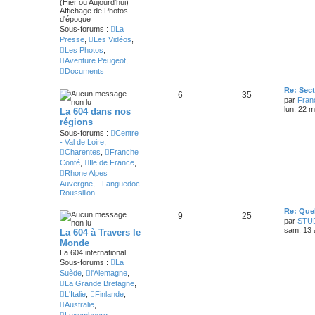
(Hier ou Aujourd'hui)
Affichage de Photos
d'époque
Sous-forums :
La
Presse
,
Les Vidéos
,
Les Photos
,
Aventure Peugeot
,
Documents
Re: Sec
6
35
par
Fran
lun. 22 
La 604 dans nos
régions
Sous-forums :
Centre
- Val de Loire
,
Charentes
,
Franche
Conté
,
Ile de France
,
Rhone Alpes
Auvergne
,
Languedoc-
Roussillon
Re: Que
9
25
par
STU
sam. 13 
La 604 à Travers le
Monde
La 604 international
Sous-forums :
La
Suède
,
l'Alemagne
,
La Grande Bretagne
,
L'Italie
,
Finlande
,
Australie
,