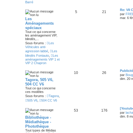
Barré
Re: VII
5
21
par
FRE
mar. 6 fé
Les
Aménagements
spéciaux
Tout ce qui concerne
les aménagement VIP,
blindés,...
Sous-forums :
Les
Véhicules anti-
agression labbé
,
Les
blindés Fontauto
,
Les
aménagements VIP 1 et
VIP 2 Chapron
Publicit
10
26
par
Boug
dim. 20 
Tagora, 505 V6,
504 CC V6
Tout ce qui concerne
ces modèles
Sous-forums :
Tagora
,
505 V6
,
504 CC V6
[Youtub
53
176
par
lach
dim. 8 m
Bibliothèque -
Médiathèque -
Photothèque
Tout types de Médias