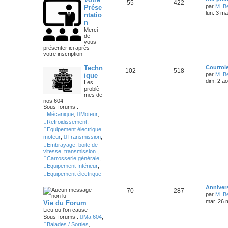
55
422
par
M. B
Prése
lun. 3 m
ntatio
n
Merci
de
vous
présenter ici après
votre inscription
Techn
Courroi
102
518
par
M. B
ique
dim. 2 a
Les
problè
mes de
nos 604
Sous-forums :
Mécanique
,
Moteur
,
Refroidissement
,
Equipement électrique
moteur
,
Transmission
,
Embrayage, boite de
vitesse, transmission.
,
Carrosserie générale
,
Equipement Intérieur
,
Equipement électrique
Annivers
70
287
par
M. B
mar. 26 
Vie du Forum
Lieu ou l'on cause
Sous-forums :
Ma 604
,
Balades / Sorties
,