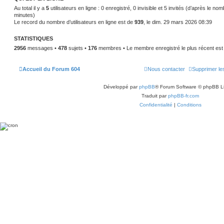
Au total il y a
5
utilisateurs en ligne : 0 enregistré, 0 invisible et 5 invités (d’après le no
minutes)
Le record du nombre d’utilisateurs en ligne est de
939
, le dim. 29 mars 2026 08:39
STATISTIQUES
2956
messages •
478
sujets •
176
membres • Le membre enregistré le plus récent es
Accueil du Forum 604
Nous contacter
Supprimer le
Développé par
phpBB
® Forum Software © phpBB L
Traduit par
phpBB-fr.com
Confidentialité
|
Conditions