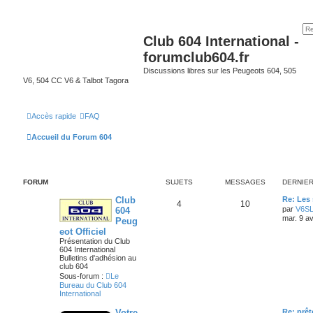
Club 604 International -
forumclub604.fr
Discussions libres sur les Peugeots 604, 505
V6, 504 CC V6 & Talbot Tagora
Accès rapide
FAQ
Accueil du Forum 604
FORUM
SUJETS
MESSAGES
DERNIE
Club
Re: Les 
4
10
par
V6S
604
mar. 9 a
Peug
eot Officiel
Présentation du Club
604 International
Bulletins d'adhésion au
club 604
Sous-forum :
Le
Bureau du Club 604
International
Votre
Re: prêt