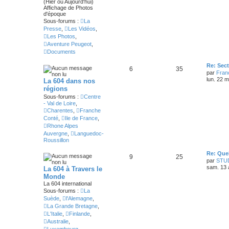
(Hier ou Aujourd'hui)
Affichage de Photos
d'époque
Sous-forums :
La
Presse
,
Les Vidéos
,
Les Photos
,
Aventure Peugeot
,
Documents
Re: Sec
6
35
par
Fran
lun. 22 
La 604 dans nos
régions
Sous-forums :
Centre
- Val de Loire
,
Charentes
,
Franche
Conté
,
Ile de France
,
Rhone Alpes
Auvergne
,
Languedoc-
Roussillon
Re: Que
9
25
par
STU
sam. 13 
La 604 à Travers le
Monde
La 604 international
Sous-forums :
La
Suède
,
l'Alemagne
,
La Grande Bretagne
,
L'Italie
,
Finlande
,
Australie
,