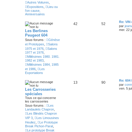
Autres Voitures
,
Expositions
,
Lieu ou
l'on cause,
Anniversaires
Re: VIN
42
52
par
jean
mer. 22 j
Les Berlines
Peugeot 604
Sous-forums :
Génèse
et Prototypes
,
Salons
1975 et 1976
,
Salons
1977 et 1978
,
Millésimes 1980. 1981.
1982 et 1983
,
Millésimes 1984, 1985
et 1986
,
Les
Exportations
Re: 604 
13
90
par
conn
ven. 5 ju
Les Carrosseries
spéciales
Tous ce qui concerne
les carrosseries
Sous-forums :
Les
Landaulets Chapron
,
Les Blindés Chapron
VIP 3
,
Les Limousines
Heuliez
,
Le Prototype
Break Pichon-Parat
,
Le prototype Break