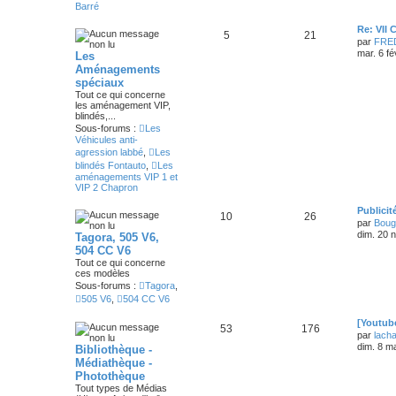
Barré
Re: VII
5
21
par
FRE
mar. 6 fé
Les
Aménagements
spéciaux
Tout ce qui concerne
les aménagement VIP,
blindés,...
Sous-forums :
Les
Véhicules anti-
agression labbé
,
Les
blindés Fontauto
,
Les
aménagements VIP 1 et
VIP 2 Chapron
Publicit
10
26
par
Boug
dim. 20 
Tagora, 505 V6,
504 CC V6
Tout ce qui concerne
ces modèles
Sous-forums :
Tagora
,
505 V6
,
504 CC V6
[Youtub
53
176
par
lach
dim. 8 m
Bibliothèque -
Médiathèque -
Photothèque
Tout types de Médias