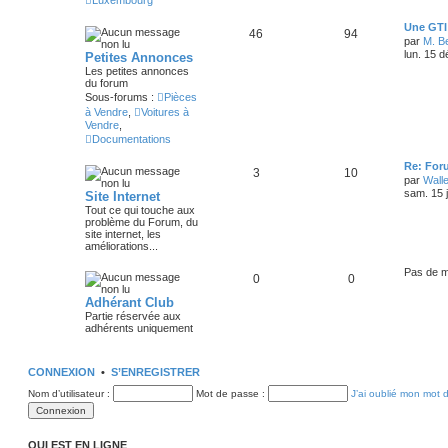
Luxembourg
Une GTI 
46
94
par
M. B
lun. 15 
Petites Annonces
Les petites annonces
du forum
Sous-forums :
Pièces
à Vendre
,
Voitures à
Vendre
,
Documentations
Re: For
3
10
par
Wall
sam. 15 
Site Internet
Tout ce qui touche aux
problème du Forum, du
site internet, les
améliorations...
Pas de 
0
0
Adhérant Club
Partie réservée aux
adhérents uniquement
CONNEXION
•
S’ENREGISTRER
Nom d’utilisateur :
Mot de passe :
J’ai oublié mon mot 
QUI EST EN LIGNE