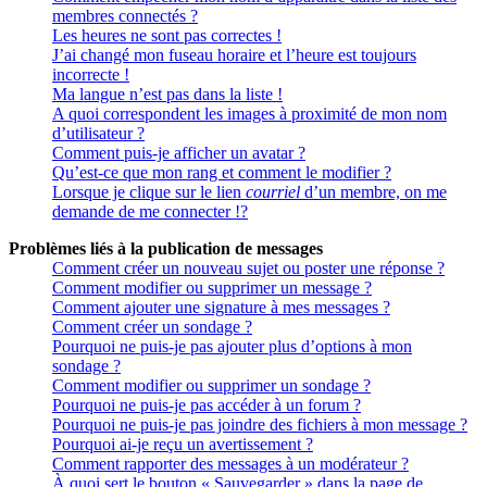
membres connectés ?
Les heures ne sont pas correctes !
J’ai changé mon fuseau horaire et l’heure est toujours
incorrecte !
Ma langue n’est pas dans la liste !
A quoi correspondent les images à proximité de mon nom
d’utilisateur ?
Comment puis-je afficher un avatar ?
Qu’est-ce que mon rang et comment le modifier ?
Lorsque je clique sur le lien
courriel
d’un membre, on me
demande de me connecter !?
Problèmes liés à la publication de messages
Comment créer un nouveau sujet ou poster une réponse ?
Comment modifier ou supprimer un message ?
Comment ajouter une signature à mes messages ?
Comment créer un sondage ?
Pourquoi ne puis-je pas ajouter plus d’options à mon
sondage ?
Comment modifier ou supprimer un sondage ?
Pourquoi ne puis-je pas accéder à un forum ?
Pourquoi ne puis-je pas joindre des fichiers à mon message ?
Pourquoi ai-je reçu un avertissement ?
Comment rapporter des messages à un modérateur ?
À quoi sert le bouton « Sauvegarder » dans la page de