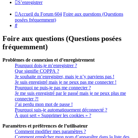
S’enregistrer
Accueil du Forum 604
Foire aux questions (Questions
posées fréquemment)
Rechercher
Foire aux questions (Questions posées
fréquemment)
Problèmes de connexion et d’enregistrement
Pourquoi dois-je m’enregistrer ?
Que signifie COPPA ?
Je souhaite m’enregistrer, mais je n’y parviens pas !
Je suis enregistré mais je ne peux pas me connecter !
Pourquoi ne puis-je pas me connecter ?
Je me suis enregistré par le passé mais je ne peux plus me
connecter ?!
J’ai perdu mon mot de passe !
Pourquoi suis-je automatiquement déconnecté ?
À quoi sert « Supprimer les cookies » ?
Paramètres et préférences de l’utilisateur
Comment modifier mes paramètres ?
Comment empêcher mon nom d’apparaître dans la liste des