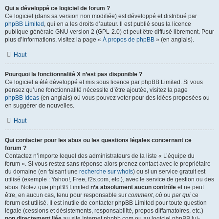
Qui a développé ce logiciel de forum ?
Ce logiciel (dans sa version non modifiée) est développé et distribué par
phpBB Limited
, qui en a les droits d’auteur. Il est publié sous la licence
publique générale GNU version 2 (GPL-2.0) et peut être diffusé librement. Pour
plus d’informations, visitez la page «
À propos de phpBB
» (en anglais).
Haut
Pourquoi la fonctionnalité X n’est pas disponible ?
Ce logiciel a été développé et mis sous licence par phpBB Limited. Si vous
pensez qu’une fonctionnalité nécessite d’être ajoutée, visitez la page
phpBB Ideas
(en anglais) où vous pouvez voter pour des idées proposées ou
en suggérer de nouvelles.
Haut
Qui contacter pour les abus ou les questions légales concernant ce
forum ?
Contactez n’importe lequel des administrateurs de la liste « L’équipe du
forum ». Si vous restez sans réponse alors prenez contact avec le propriétaire
du domaine (en faisant une
recherche sur whois
) ou si un service gratuit est
utilisé (exemple : Yahoo!, Free, f2s.com, etc.), avec le service de gestion ou des
abus. Notez que phpBB Limited
n’a absolument aucun contrôle
et ne peut
être, en aucun cas, tenu pour responsable sur
comment
,
où
ou
par qui
ce
forum est utilisé. Il est inutile de contacter phpBB Limited pour toute question
légale (cessions et désistements, responsabilité, propos diffamatoires, etc.)
non directement liée
au site Internet phpbb.com ou au logiciel phpBB lui-