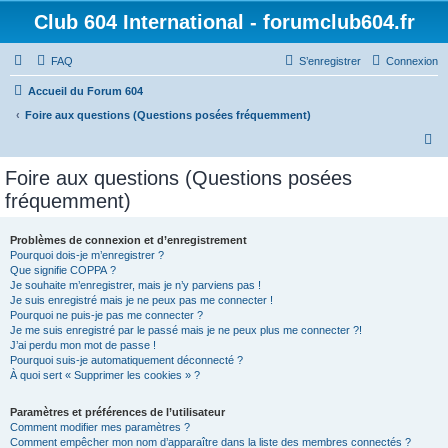
Club 604 International - forumclub604.fr
FAQ
S’enregistrer
Connexion
Accueil du Forum 604
Foire aux questions (Questions posées fréquemment)
R
e
Foire aux questions (Questions posées
c
fréquemment)
h
e
Problèmes de connexion et d’enregistrement
Pourquoi dois-je m’enregistrer ?
r
Que signifie COPPA ?
c
Je souhaite m’enregistrer, mais je n’y parviens pas !
Je suis enregistré mais je ne peux pas me connecter !
h
Pourquoi ne puis-je pas me connecter ?
Je me suis enregistré par le passé mais je ne peux plus me connecter ?!
e
J’ai perdu mon mot de passe !
r
Pourquoi suis-je automatiquement déconnecté ?
À quoi sert « Supprimer les cookies » ?
Paramètres et préférences de l’utilisateur
Comment modifier mes paramètres ?
Comment empêcher mon nom d’apparaître dans la liste des membres connectés ?