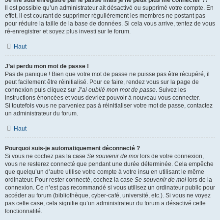
Je me suis enregistré par le passé mais je ne peux plus me connecter ?!
Il est possible qu’un administrateur ait désactivé ou supprimé votre compte. En
effet, il est courant de supprimer régulièrement les membres ne postant pas
pour réduire la taille de la base de données. Si cela vous arrive, tentez de vous
ré-enregistrer et soyez plus investi sur le forum.
Haut
J’ai perdu mon mot de passe !
Pas de panique ! Bien que votre mot de passe ne puisse pas être récupéré, il
peut facilement être réinitialisé. Pour ce faire, rendez vous sur la page de
connexion puis cliquez sur
J’ai oublié mon mot de passe
. Suivez les
instructions énoncées et vous devriez pouvoir à nouveau vous connecter.
Si toutefois vous ne parveniez pas à réinitialiser votre mot de passe, contactez
un administrateur du forum.
Haut
Pourquoi suis-je automatiquement déconnecté ?
Si vous ne cochez pas la case
Se souvenir de moi
lors de votre connexion,
vous ne resterez connecté que pendant une durée déterminée. Cela empêche
que quelqu’un d’autre utilise votre compte à votre insu en utilisant le même
ordinateur. Pour rester connecté, cochez la case
Se souvenir de moi
lors de la
connexion. Ce n’est pas recommandé si vous utilisez un ordinateur public pour
accéder au forum (bibliothèque, cyber-café, université, etc.). Si vous ne voyez
pas cette case, cela signifie qu’un administrateur du forum a désactivé cette
fonctionnalité.