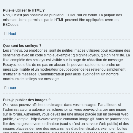
Puis-je utiliser le HTML ?
Non, il n’est pas possible de publier du HTML sur ce forum. La plupart des
mises en forme permises par le HTML peuvent être appliquées avec les
BBCodes.
Haut
Que sont les smileys ?
Les smileys, ou émoticônes, sont de petites images utilisées pour exprimer des
sentiments avec un code simple, exemple : :) signifie joyeux, :( signifie triste. La
liste complète des smileys est visible sur la page de rédaction de message.
Essayez toutefois de ne pas en abuser. Ils peuvent rapidement rendre un
message illisible et un modérateur peut décider de les retirer ou simplement
d’effacer le message. L’administrateur peut aussi avoir défini un nombre
maximum de smileys par message.
Haut
Puis-je publier des images ?
Oui, vous pouvez afficher des images dans vos messages. Par ailleurs, si
l’administrateur a autorisé les fichiers joints, vous pouvez charger une image
sur le forum. Autrement, vous devez lier une image placée sur un serveur Web
public, exemple : http://www.exemple.com/mon-image.gif. Vous ne pouvez pas
lier des images de votre ordinateur (sauf si c’est un serveur Web public) ni des
images placées derrière des mécanismes d’authentification, exemple : boîtes